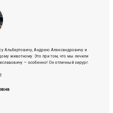
ису Альбертовичу, Андрею Александровичу и
Огр
ому животному. Это при том, что мы лечили
Докто
чеславовичу — особенно! Он отличный хирург.
3
овна