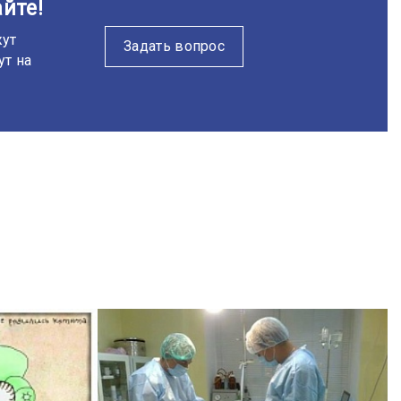
йте!
жут
Задать вопрос
ут на