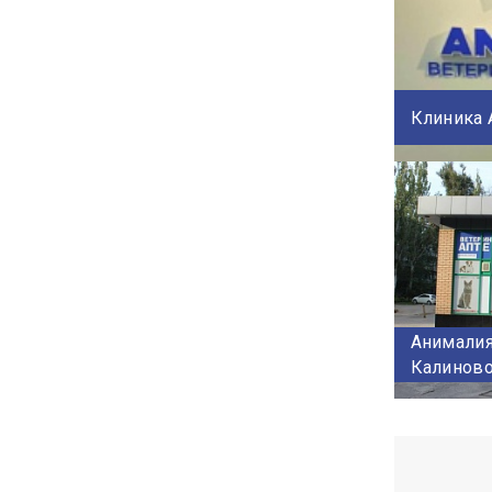
Клиника A
Анималия
Калиново