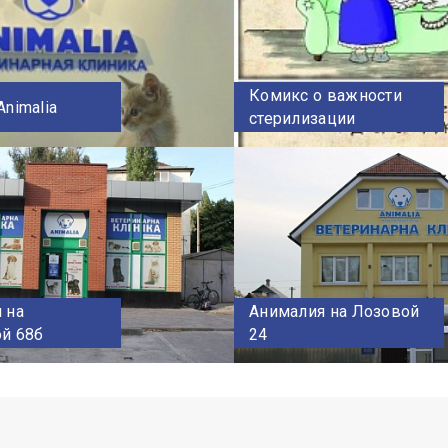
Комикс о важности
nimalia
стерилизации
 на
Анималия на Лозовой
й 68б
24