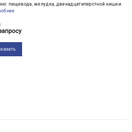
но: пищевода, желудка, двенадцатиперстной кишки.
робнее
:
запросу
аказать