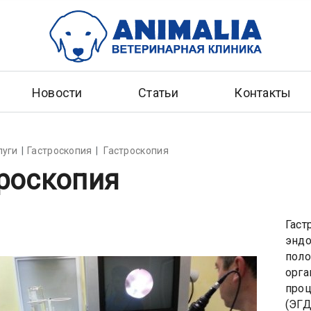
Новости
Статьи
Контакты
луги
Гастроскопия
Гастроскопия
роскопия
Гаст
эндо
поло
орга
проц
(ЭГД