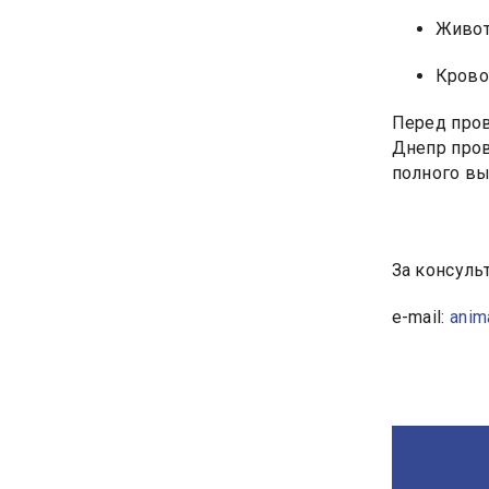
Живот
Крово
Перед пров
Днепр пров
полного вых
За консульт
e-mail:
anim