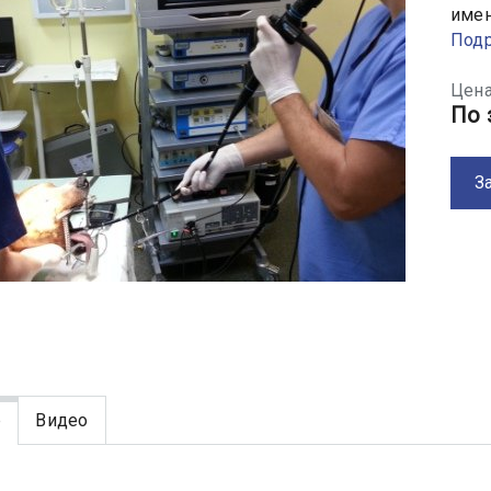
имен
Под
Цена
По 
З
е
Видео