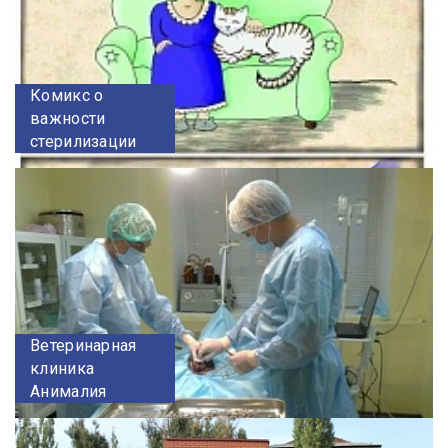
Комикс о
важности
стерилизации
Ветеринарная
клиника
Анималия