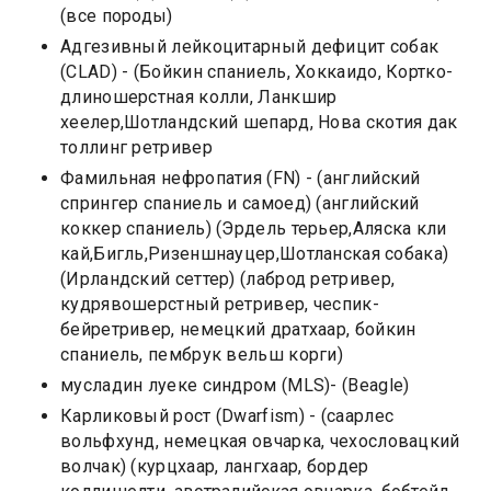
(все породы)
Aдгезивный лейкоцитарный дефицит собак
(CLAD) - (Бойкин спаниель, Хоккаидо, Кортко-
длиношерстная колли, Ланкшир
хеелер,Шотландский шепард, Нова скотия дак
толлинг ретривер
Фамильная нефропатия (FN) - (английский
спрингер спаниель и самоед) (английский
коккер спаниель) (Эрдель терьер,Аляска кли
кай,Бигль,Ризеншнауцер,Шотланская собака)
(Ирландский сеттер) (лаброд ретривер,
кудрявошерстный ретривер, чеспик-
бейретривер, немецкий дратхаар, бойкин
спаниель, пембрук вельш корги)
мусладин луеке синдром (MLS)- (Beagle)
Карликовый рост (Dwarfism) - (саарлес
вольфхунд, немецкая овчарка, чехословацкий
волчак) (курцхаар, лангхаар, бордер