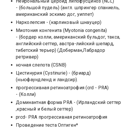
Нейрональный цероид липофусциноз (NCL)
- (большой пудель) (англ. шпрингер спаниель,
американский эскимо дог, уиппет)
Нарколепсия - (карликовый шнауцер)
Миотония конгенита (Myotonia congenita)
- (бордер колли, американский бульдог, такса,
английский сеттер, австра-лийский шепард,
тибетский терьер) (Доберман,Лабрадор
ретривер)
ночная слепота (CSNB)
Цистинурия (Cystinurie) - (бриард)
(ньюфаундленд и ландсир).
прогрессивная ретиноатрофия (crd - PRA)
- (Колли)
Доминантная форма PRA - (Ирландский сеттер
,красный и белый сеттер)
prcd- PRA прогрессивная ретиноатрофия
Проведение теста Оптиген*