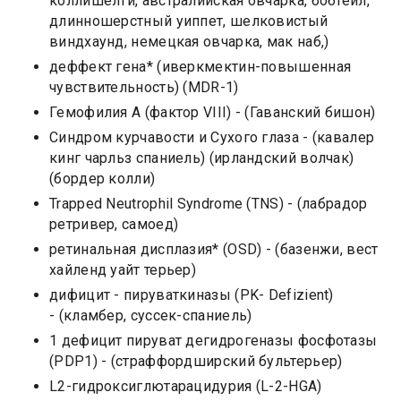
коллишелти, австралийская овчарка, бобтейл,
длинношерстный уиппет, шелковистый
виндхаунд, немецкая овчарка, мак наб,)
деффект гена* (иверкмектин-повышенная
чувствительность) (MDR-1)
Гемофилия А (фактор VIII) - (Гаванский бишон)
Синдром курчавости и Сухого глаза - (кавалер
кинг чарльз спаниель) (ирландский волчак)
(бордер колли)
Trapped Neutrophil Syndrome (TNS) - (лабрадор
ретривер, самоед)
ретинальная дисплазия* (OSD) - (базенжи, вест
хайленд уайт терьер)
дифицит - пируваткиназы (PK- Defizient)
- (кламбер, суссек-спаниель)
1 дефицит пируват дегидрогеназы фосфотазы
(PDP1) - (страффордширский бультерьер)
L2-гидроксиглютарацидурия (L-2-HGA)