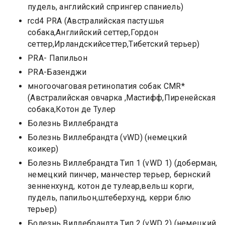
пудель, английский спрингер спаниель)
rcd4 PRA (Австралийская пастушья
собака,Английский сеттер,Гордон
сеттер,Ирландскийсеттер,Тибетский терьер)
PRA- Папильон
PRA-Базенджи
многоочаговая ретинопатия собак CMR*
(Австралийская овчарка ,Мастифф,Пиренейская
собака,Котон де Тулер
Болезнь Виллебрандта
Болезнь Виллебрандта (vWD) (немецкий
коикер)
Болезнь Виллебрандта Тип 1 (vWD 1) (доберман,
немецкий пинчер, манчестер терьер, бернский
зeнненхунд, котон де тулеар,вельш корги,
пудель, папильон,штеберхунд, керри блю
терьер)
Болезнь Виллебрандта Тип 2 (vWD 2) (немецкий