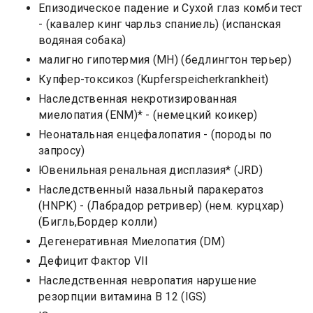
Епизодическое падение и Сухой глаз комби тест
- (кавалер кинг чарльз спаниель) (испанская
водяная собака)
малигно гипотермия (МН) (бедлингтон терьер)
Купфер-токсикоз (Kupferspeicherkrankheit)
Наследственная некротизированная
миелопатия (ENM)* - (немецкий коикер)
Неонатальная енцефалопатия - (породы по
запросу)
Ювенильная ренальная дисплазия* (JRD)
Наследственный назальный паракератоз
(HNPK) - (Лабрадор ретривер) (нем. курцхар)
(Бигль,Бордер колли)
Дегенеративная Миелопатия (DM)
Дефицит Фактор VII
Наследственная невропатия нарушение
резорпции витамина В 12 (IGS)