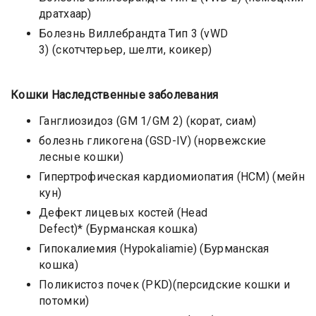
дратхаар)
Болезнь Виллебрандта Тип 3 (vWD
3) (скотчтерьер, шелти, коикер)
Кошки Наследственные заболевания
Ганглиозидоз (GM 1/GM 2) (корат, сиам)
болезнь гликогена (GSD-IV) (норвежские
лесные кошки)
Гипертрофическая кардиомиопатия (HCM) (мейн
кун)
Дефект лицевых костей (Head
Defect)* (Бурманская кошка)
Гипокалиемия (Hypokaliamie) (Бурманская
кошка)
Поликистоз почек (PKD)(персидские кошки и
потомки)