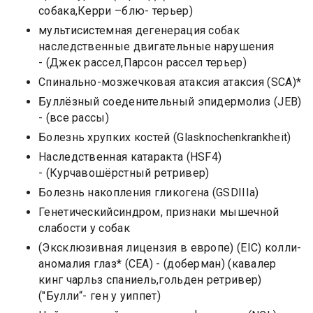
собака,Керри –блю- терьер)
мультисистемная дегенерация собак
наследственные двигательные нарушения
- (Джек рассел,Парсон рассел терьер)
Спинально-мозжечковая атаксия атаксия (SCA)*
Буллёзный соеденительный эпидермолиз (JEB)
- (все рассы)
Болезнь хрупких костей (Glasknochenkrankheit)
Наследственная катаракта (HSF4)
- (Курчавошёрстный ретривер)
Болезнь накопления гликогена (GSDIIIa)
Генетическийсиндром, признаки мышечной
слабости у собак
(Эксклюзивная лицензия в европе) (EIC) колли-
аномалия глаз* (CEA) - (доберман) (кавалер
кинг чарльз спаниель,гольден ретривер)
("Булли“- ген у уиппет)