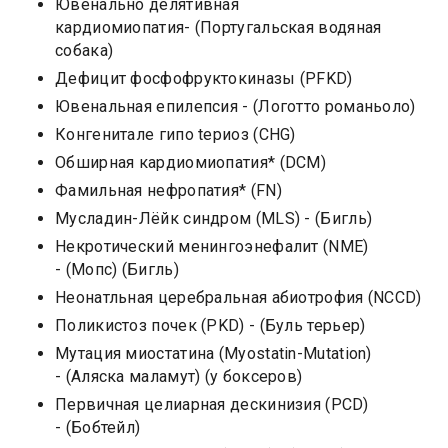
Ювенально делятивная
кардиомиопатия- (Португальская водяная
собака)
Дефицит фосфофруктокиназы (PFKD)
Ювенальная епилепсия - (Логотто романьоло)
Конгенитале гипо tериоз (CHG)
Обширная кардиомиопатия* (DCM)
Фамильная нефропатия* (FN)
Мусладин-Лёйк синдром (MLS) - (Бигль)
Некротический менингоэнефалит (NME)
- (Мопс) (Бигль)
Неонатльная церебральная абиотрофия (NCCD)
Поликистоз почек (PKD) - (Буль терьер)
Мутация миостатина (Myostatin-Mutation)
- (Аляска маламут) (у боксеров)
Первичная целиарная дескинизия (PCD)
- (Бобтейл)