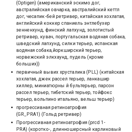
(Optigen) (aмериканский эскимо дог,
австралийская овчарка, австралийский кеттл
дог, чесапик-бей ретривер, китайская хохлатая,
английский коккер спаниель энтлебухер
зенненхунд, финский лапхунд, золотистый
ретривер, кувач, португальская водяная собака,
шведский лапхунд, силки терьер, испанская
водяная собака,йоркширский терьер,
норвежский элкхаунд, пудель (кроме
больших))
первичный вывих хрусталика (PLL) (китайская
хохлатая, джек рассел терьер, ланкашир
хиллер, миниатюрны й бультерьер, парсон
рассел терьер, тибетский терьер, тойфокс
терьер, вольпино итальяно, вельш терьер)
прогрессивная ретиноатрофия
(GR_PRA1) (Гольд ретривер)
Прогрессивная ретиноатрофия (prcd 1-
PRA) (коротко-, длинношерсный карликовый