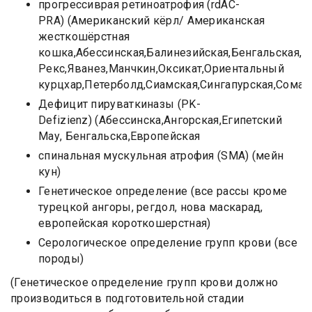
прогрессиврая ретиноатрофия (rdAC-
PRA) (Американский кёрл/ Американская
жесткошёрстная
кошка,Абессинская,Балинезийская,Бенгальская,
Рекс,Яванез,Манчкин,Оксикат,Ориентальный
курцхар,Петерболд,Сиамская,Сингапурская,Сомал
Дефицит пируваткиназы (PK-
Defizienz) (Абессинска,Ангорская,Египетский
Мау, Бенгальска,Европейская
спинальная мускульная атрофия (SMA) (мейн
кун)
Генетическое определение (все рассы кроме
турецкой ангоры, регдол, нова маскарад,
европейская короткошерстная)
Серологическое определение групп крови (все
породы)
(Генетическое определение групп крови должно
производиться в подготовительной стадии