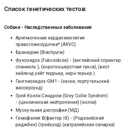
Список генетических тестов:
Собаки - Наследственные заболевания
Aритмогенная кардиомиопатия
правогожелудочка* (ARVC)
Брахиурия (Brachyurie)
Фукозидоз (Fukosidose) - (английский спрингер
спаниель ), (короткошерстная такса), (вест
хайленд уайт террьер, керн терьер )
Ганглиозидоз-GM1 - (хаски, португальский
вассерхунд)
Грей Колли Синдром (Grey Collie Syndrom)
- (циклическая нейтропения) (колли)
Мускульная дистрофия (МД)
Гемофилия B(фактор IX) - (Родезийский
риджбек) (грейхунд) (автралийская овчарка)