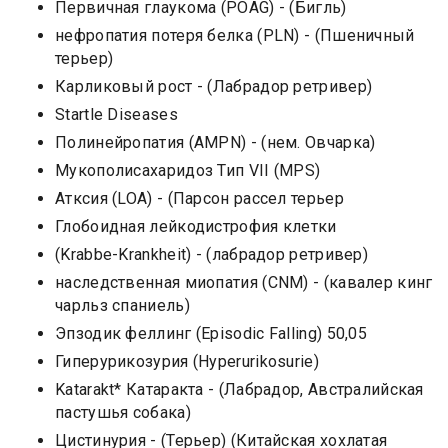
Первичная глаукома (POAG) - (Бигль)
нефропатия потеря белка (PLN) - (Пшеничный
терьер)
Карликовый рост - (Лабрадор ретривер)
Startle Diseases
Полинейропатия (AMPN) - (нем. Овчарка)
Мукополисахаридоз Тип VII (MPS)
Атксия (LOA) - (Парсон рассел терьер
Глобоидная лейкодистрофия клетки
(Krabbe-Krankheit) - (лабрадор ретривер)
наследственная миопатия (CNM) - (кавалер кинг
чарльз спаниель)
Эпзодик феллинг (Episodic Falling) 50,05
Гиперурикозурия (Hyperurikosurie)
Katarakt* Катаракта - (Лабрадор, Австралийская
пастушья собака)
Цистинурия - (Терьер) (Китайская хохлатая