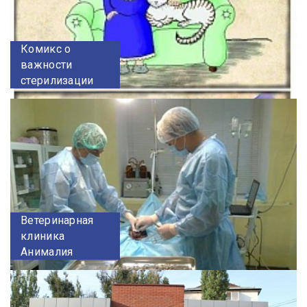
Комикс о
важности
стерилизации
Ветеринарная
клиника
Анималия