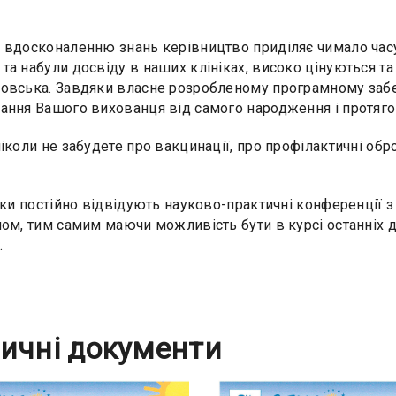
 вдосконаленню знань керівництво приділяє чимало часу зу
та набули досвіду в наших клініках, високо цінуються та
овська. Завдяки власне розробленому програмному заб
ання Вашого вихованця від самого народження і протяго
ніколи не забудете про вакцинації, про профілактичні об
іки постійно відвідують науково-практичні конференції з в
ном, тим самим маючи можливість бути в курсі останніх д
.
ичні документи