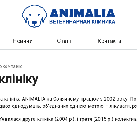
Новини
Статті
Контакти
о компанію
клініку
а клініка ANIMALIA на Сонячному працює з 2002 року. По
двох однодумців, об'єднаних однією метою – лікувати, р
з'явилася друга клініка (2004 р.), і третя (2015 р.) колек