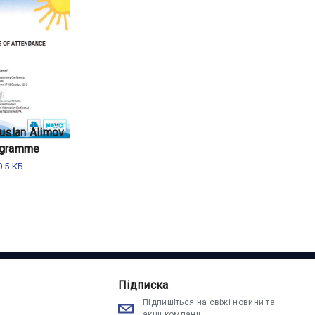
Ruslan Alimov
rogramme
.5 КБ
Підписка
Підпишіться на свіжі новини та
акції компанії