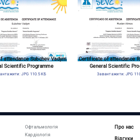
 of attendance Subchev Vadym
Certificate of attendance 
al Scientific Programme
General Scientific P
антажити: JPG 110.5 КБ
Завантажити: JPG 110
Про нас
Офтальмологія
Кардіологія
Відгуки