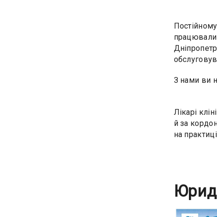
Постійному
працювали 
Дніпропетр
обслуговув
З нами ви 
Лікарі клін
й за кордо
на практиці
Юрид