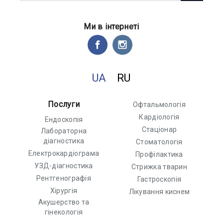
Ми в інтернеті
UA
RU
Послуги
Офтальмологія
Кардіологія
Ендоскопія
Стаціонар
Лабораторна
діагностика
Стоматологія
Електрокардіограма
Профілактика
УЗД-діагностика
Стрижка тварин
Рентгенографія
Гастроскопія
Хірургія
Лікування киснем
Акушерство та
гінекологія