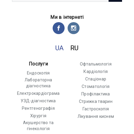
Ми в інтернеті
UA
RU
Послуги
Офтальмологія
Кардіологія
Ендоскопія
Стаціонар
Лабораторна
діагностика
Стоматологія
Електрокардіограма
Профілактика
УЗД-діагностика
Стрижка тварин
Рентгенографія
Гастроскопія
Хірургія
Лікування киснем
Акушерство та
гінекологія