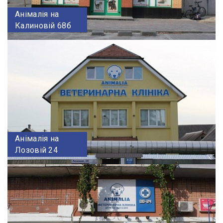
Анімалія на
Калиновій 68б
Анімалія на
Лозовій 24