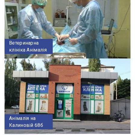
Ветеринарна
клініка Анімалія
Анімалія на
Калиновій 68б