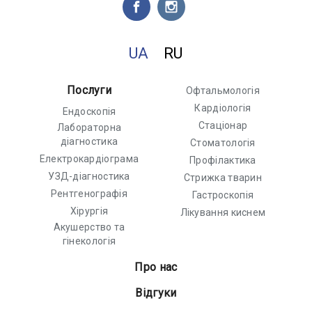
UA
RU
Послуги
Офтальмологія
Кардіологія
Ендоскопія
Стаціонар
Лабораторна
діагностика
Стоматологія
Електрокардіограма
Профілактика
УЗД-діагностика
Стрижка тварин
Рентгенографія
Гастроскопія
Хірургія
Лікування киснем
Акушерство та
гінекологія
Про нас
Відгуки