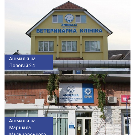
Анімалія на
Лозовій 24
Анімалія на
Маршала
Малиновського