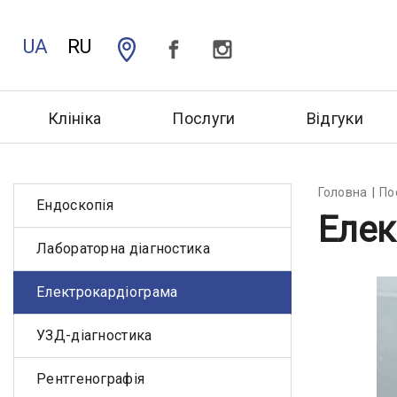
UA
RU
Клініка
Послуги
Відгуки
Головна
По
Ендоскопія
Елек
Лабораторна діагностика
Електрокардіограма
УЗД-діагностика
Рентгенографія