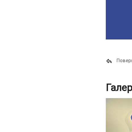
Повер
Гале