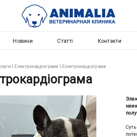
Новини
Статті
Контакти
слуги
Електрокардіограма
Електрокардіограма
трокардіограма
Элек
неин
полу
Суть
поте