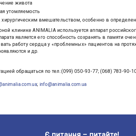
чение живота
ая утомляемость
 хирургическим вмешательством, особенно в определенн
рной клинике ANIMALIA используется аппарат российског
парата является его способность сохранять в памяти оч
вать работу сердца у «проблемных» пациентов на протяж
роявляются и др.
ацией обращаться по тел.:(099) 050-93-77; (068) 783-90-10
@animalia.com.ua
;
info@animalia.com.ua
Є питання – питайте!