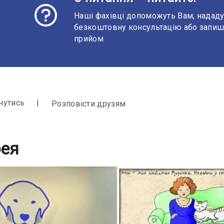
Наші фахівці допоможуть Вам, надад
безкоштовну консультацію або запиш
прийом
нутись
Розповісти друзям
рея