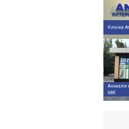
Клініка A
Анімалія 
68б