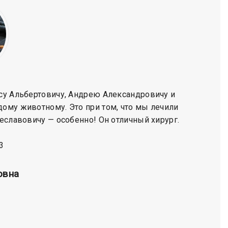
ису Альбертовичу, Андрею Александровичу и
Огр
ому животному. Это при том, что мы лечили
Докто
чеславовичу — особенно! Он отличный хирург.
3
овна