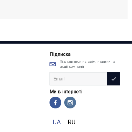
Підписка
Підпишіться на свіжі новини та
акції компанії
Ми в інтернеті
UA
RU