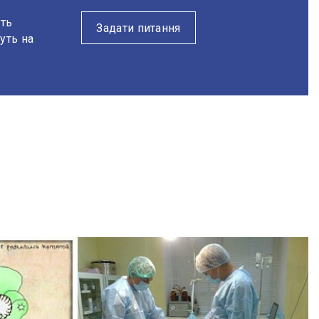
уть
Задати питання
уть на