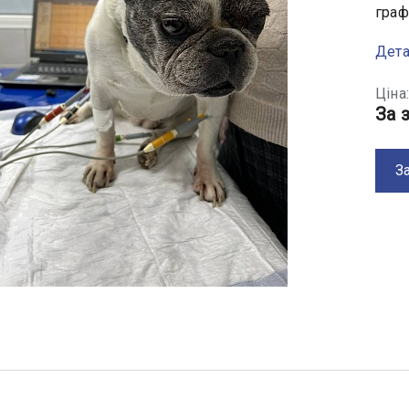
граф
Дет
Ціна
За 
З