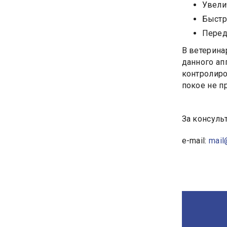
Увели
Быстр
Перед
В ветерина
данного ап
контролиро
покое не п
За консульт
e-mail:
mail