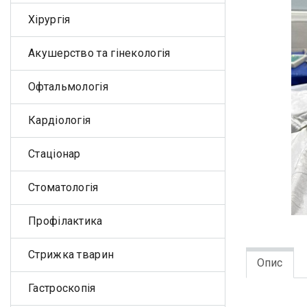
Хірургія
Акушерство та гінекологія
Офтальмологія
Кардіологія
Стаціонар
Стоматологія
Профілактика
Стрижка тварин
Опис
Гастроскопія