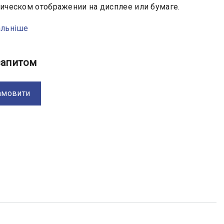
ическом отображении на дисплее или бумаге.
альніше
:
запитом
амовити