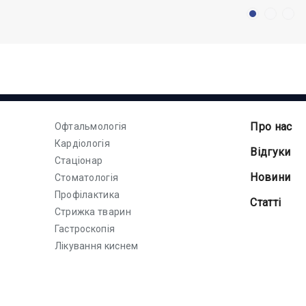
Про нас
Офтальмологія
Кардіологія
Відгуки
Стаціонар
Новини
Стоматологія
Профілактика
Статті
Стрижка тварин
Гастроскопія
Лікування киснем