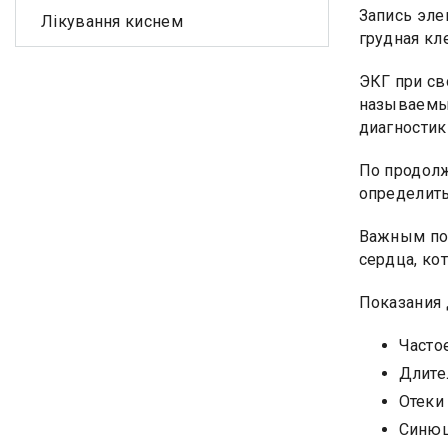
Запись эле
Лікування киснем
грудная кл
ЭКГ при св
называемый
диагности
По продолж
определить
Важным пок
сердца, ко
Показания 
Часто
Длите
Отеки
Синюш