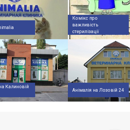
Комікс про
важливість
nimalia
стерилізації
на Калиновій
Анімалія на Лозовій 24