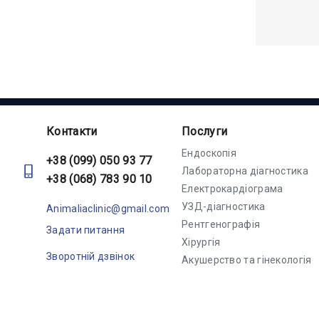
Контакти
Послуги
Ендоскопія
+38 (099) 050 93 77
Лабораторна діагностика
+38 (068) 783 90 10
Електрокардіограма
УЗД-діагностика
Animaliaclinic@gmail.com
Рентгенографія
Задати питання
Хірургія
Зворотній дзвінок
Акушерство та гінекологія