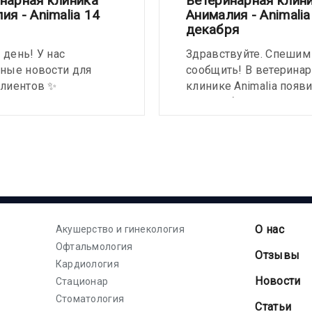
нарная клиника
Ветеринарная клин
ия - Animalia 14
Анималия - Animalia
я
декабря
день! У нас
Здравствуйте. Спешим
ные новости для
сообщить! В ветерина
клиентов ✨
клинике Animalia появ
 ветклинике
новое оборудование!
сь новая услуга -
Г ✂️
О нас
Акушерство и гинекология
Офтальмология
Отзывы
Кардиология
Новости
Стационар
Стоматология
Статьи