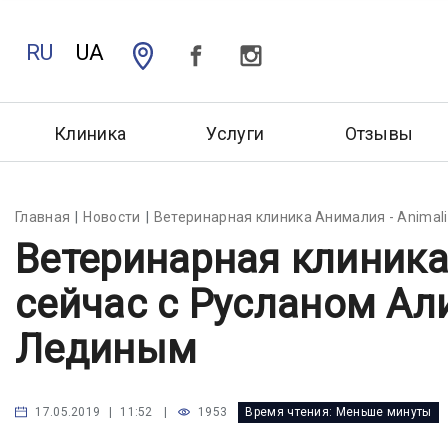
RU
UA
Клиника
Услуги
Отзывы
Главная
Новости
Ветеринарная клиника Анималия - Animal
Ветеринарная клиника
сейчас с Русланом А
Лединым
|
1953
Время чтения:
Меньше минуты
17.05.2019 | 11:52