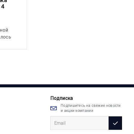
ика
Ветеринарная клиника
 4
Анималия - Animalia 30
сентября
Уважаемые клиенты!
рной
В связи с техническими
илось
причинами дата переезда
нашей клиники переносится.
Подписка
Подпишитесь на свежие новости
и акции компании