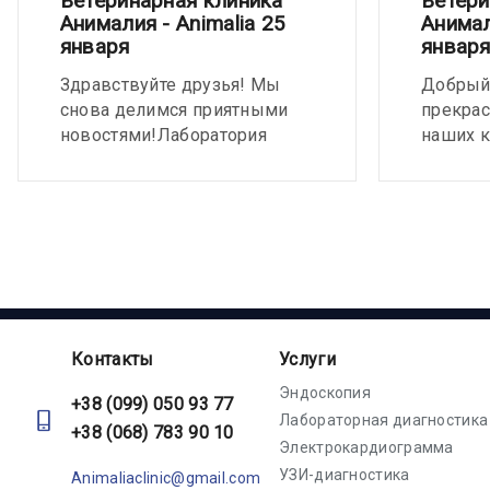
Ветеринарная клиника
Ветери
Анималия - Animalia 25
Анимал
января
январ
Здравствуйте друзья! Мы
Добрый 
снова делимся приятными
прекрас
новостями!Лаборатория
наших 
ветклиники Animalia
В нашей
пополнилась еще одним
появила
прибором -
ГРУМИН
Гематологический
анализатор класса 5-диф.
Контакты
Услуги
Эндоскопия
+38 (099) 050 93 77
Лабораторная диагностика
+38 (068) 783 90 10
Электрокардиограмма
УЗИ-диагностика
Animaliaclinic@gmail.com