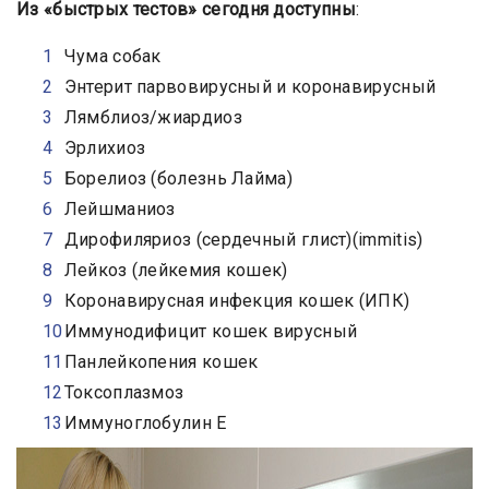
Из «быстрых тестов» сегодня доступны
:
Чума собак
Энтерит парвовирусный и коронавирусный
Лямблиоз/жиардиоз
Эрлихиоз
Борелиоз (болезнь Лайма)
Лейшманиоз
Дирофиляриоз (сердечный глист)(immitis)
Лейкоз (лейкемия кошек)
Коронавирусная инфекция кошек (ИПК)
Иммунодифицит кошек вирусный
Панлейкопения кошек
Токсоплазмоз
Иммуноглобулин Е