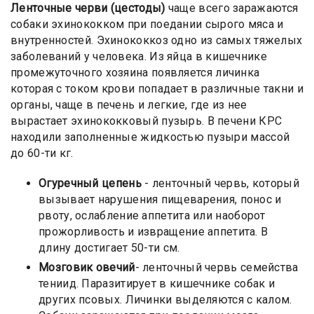
Ленточные черви (цестоды)
чаще всего заражаются
собаки эхинококком при поедании сырого мяса и
внутренностей. Эхинококкоз одно из самых тяжелых
заболеваний у человека. Из яйца в кишечнике
промежуточного хозяина появляется личинка
которая с током крови попадает в различные такни и
органы, чаще в печень и легкие, где из нее
вырастает эхинококковый пузырь. В печени КРС
находили заполненные жидкостью пузыри массой
до 60-ти кг.
Огуречный цепень
- ленточный червь, который
вызывает нарушения пищеварения, понос и
рвоту, ослабление аппетита или наоборот
прожорливость и извращение аппетита. В
длину достигает 50-ти см.
Мозговик овечий
- ленточный червь семейства
тениид. Паразитирует в кишечнике собак и
других псовых. Личинки выделяются с калом.