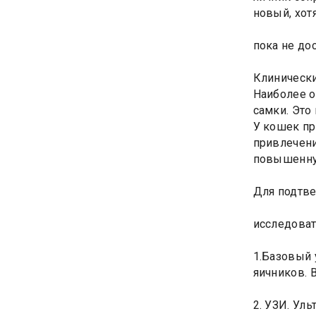
новый, хот
пока не до
Клиническ
Наиболее о
самки. Это
У кошек пр
привлечени
повышенну
Для подтв
исследоват
1.Базовый 
яичников. 
2. УЗИ. Ул