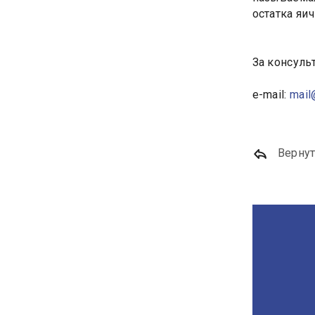
остатка яич
За консульт
e-mail:
mail
Вернут