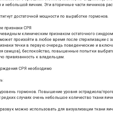
я и небольшой яичник. Эти вторичные части яичников раст
стигнут достаточной мощности по выработке гормонов.
ие признаки СРЯ
чевидным клиническим признаком остаточного синдрома 
 может произойти в любое время после стерилизации с з
изнаки течки в первую очередь поведенческие и вклю
я самцов), беспокойство, повышенные попытки выбратьс
ю привязанность к владельцам.
ерждения СРЯ необходимо
ь:
уровень гормонов. Повышение уровня эстрадиола/прогес
В редких случаях очень небольшое количество ткани яичн
ьтразвук можно использовать для визуализации ткани яи