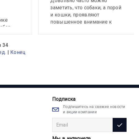
Довольно часто можно
заметить, что собаки, а порой
и кошки, проявляют
ике
повышенное внимание к
забор
области под хвостом,
них
пытаются «ездить» на попе,
ошки и
появляется специфический,
з 34
неприятный запах. Причины
ед.
|
Конец
ументов
могут быть разными, но
распространенной причиной
чно-
подобных симптомов может
нститут
быть параанальный синусит.
стики и
ной
где
Подписка
ания
Подпишитесь на свежие новости
и акции компании
нтител
Мы в интернете