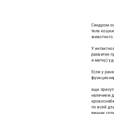
Синдром ос
тела кошки
животного.
У интактно
развитие п
и матку) у
Если у ран
функциони
еще присут
наличием д
кровоснабж
по всей дл
яичник соп