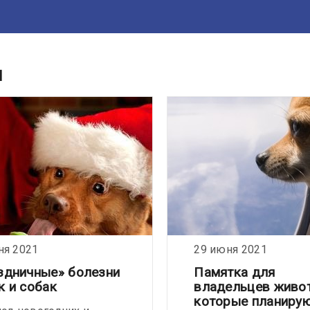
и
ня 2021
29 июня 2021
здничные» болезни
Памятка для
к и собак
владельцев живо
которые планиру