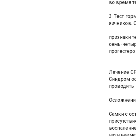
во время т
3. Тест го
яичников. 
признаки т
семь-четыр
прогестеро
Лечение С
Синдром ос
проводить 
Осложнени
Самки с ос
присутстви
воспаление
называемая