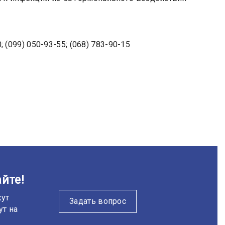
; (099) 050-93-55; (068) 783-90-15
йте!
жут
Задать вопрос
ут на