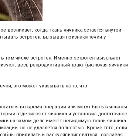
ое возникает, когда ткань яичника остается внутри
атывать эстроген, вызывая признаки течки у
 в том числе эстроген. Именно эстроген вызывает
лизуют, весь репродуктивный тракт (включая яичники
чки, это может указывать на то, что
 остаться во время операции или могут быть вызваны
торый отделился от яичника и установил достаточное
амки на самом деле имеют невидимую ткань яичника
изации, но не удаляется полностью. Кроме того, если
особны прилипать и васкуляризироваться, создавая