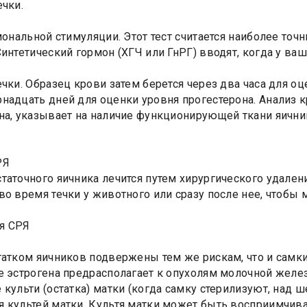
ечки.
рмональной стимуляции. Этот тест считается наиболее то
Синтетический гормон (ХГЧ или ГнРГ) вводят, когда у в
ечки. Образец крови затем берется через два часа для о
надцать дней для оценки уровня прогестерона. Анализ
на, указывает на наличие функционирующей ткани яични
РЯ
таточного яичника лечится путем хирургического удален
во время течки у животного или сразу после нее, чтобы
я СРЯ
татком яичников подвержены тем же рискам, что и самк
е эстрогена предрасполагает к опухолям молочной желе
 культи (остатка) матки (когда самку стерилизуют, над ш
 культей матки. Культя матки может быть восприимчива