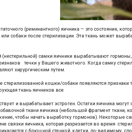
таточного (реминантного) яичника — это состояние, котор
 или собаки после стерилизации. Эта ткань может выраб
й (нестерильной) самки яичники вырабатывают гормоны,
ризнаков течки у Вашего животного. Когда самку стери
даляют хирургическим путем.
ее стерилизованной кошки/собаки появляются признаки те
рующая ткань яичников все
ствует и вырабатывает эстроген. Остатки яичника могут
обавочной ткани яичника (небольшой фрагмент ткани, ко
ение, чтобы начать выработку гормонов). Некоторые с
ине связки яичника, которая разрезается во время стерил
рикасается с брюшной стенкой, клетки, по-видимому, сп