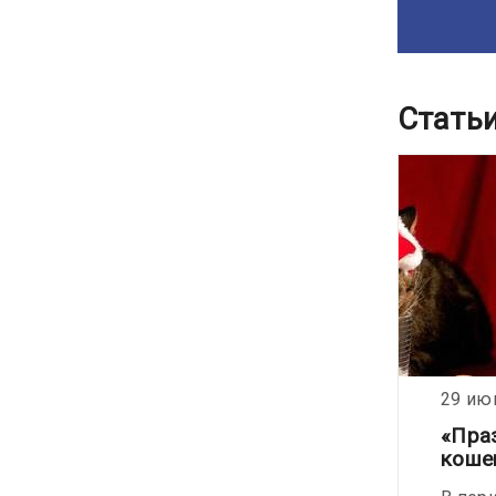
Стать
25 июня 2021
29 ию
Кто будет делать уколы?
«Пра
коше
Даже самый маленький