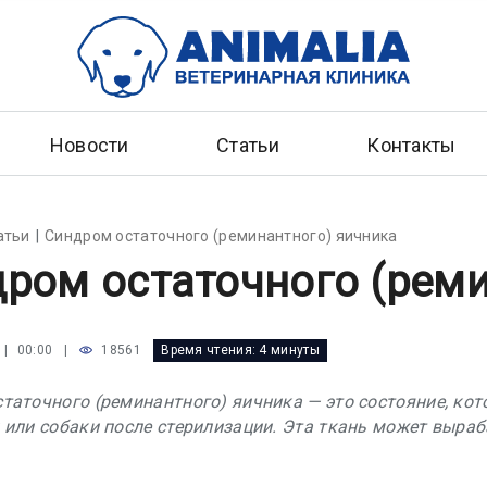
Новости
Статьи
Контакты
атьи
Синдром остаточного (реминантного) яичника
ром остаточного (реми
|
18561
Время чтения:
4 минуты
 | 00:00
таточного (реминантного) яичника — это состояние, кото
 или собаки после стерилизации. Эта ткань может выраб