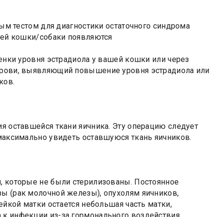
чным тестом для диагностики остаточного синдрома
ашей кошки/собаки появляются
ценки уровня эстрадиола у вашей кошки или через
 крови, выявляющий повышение уровня эстрадиола или
ков.
ия оставшейся ткани яичника. Эту операцию следует
 максимально увидеть оставшуюся ткань яичников.
и, которые не были стерилизованы. Постоянное
зы (рак молочной железы), опухолям яичников,
ейкой матки остается небольшая часть матки,
 к инфекции из-за гормонального воздействия