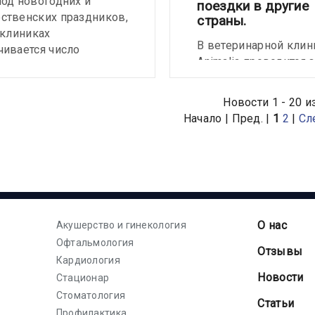
иод новогодних и
поездки в другие
ственских праздников,
страны.
 клиниках
В ветеринарной клин
чивается число
Animalia проводится 
ений с жалобами на
крови у всех домаш
емы с пищеварением,
животных (собаки, к
ми проблемами,
Новости 1 - 20 и
хорьки), подготовка
ами и отравлениями.
Начало | Пред. |
1
2
|
Сл
биоматериала и док
для отправки в
Государственный нау
исследовательский и
лабораторной диагно
ветеринарно-санитар
экспертизы г. Киев, 
О нас
Акушерство и гинекология
проводятся исследов
Офтальмология
Отзывы
сыворотки крови на
Кардиология
определение титра а
Новости
Стационар
против бешенства.
Стоматология
Статьи
Профилактика