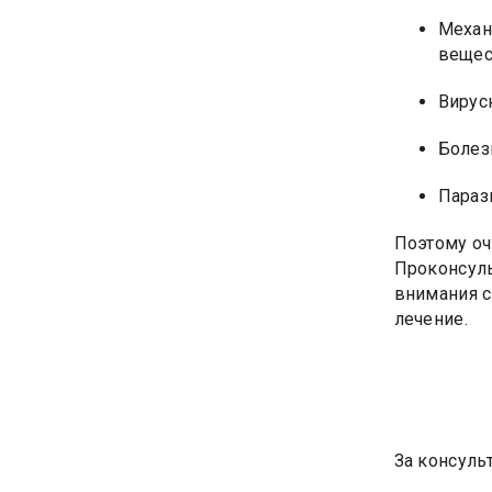
Механ
вещес
Вирус
Болез
Параз
Поэтому оч
Проконсуль
внимания с
лечение.
За консульт