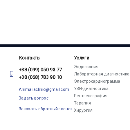
стерил
хозяин при всем желании не
может
может ухаживать за
эстро
питомцем должным
течки 
образом. Тем более что
зачастую уход требует
специальных и
профессиональных навыков.
Для этих случаев идеальным
Контакты
Услуги
решением проблемы будет
стационар для животных.
Эндоскопия
+38 (099) 050 93 77
Лабораторная диагностика
+38 (068) 783 90 10
Электрокардиограмма
УЗИ-диагностика
Animaliaclinic@gmail.com
Рентгенография
Задать вопрос
Терапия
Заказать обратный звонок
Хирургия