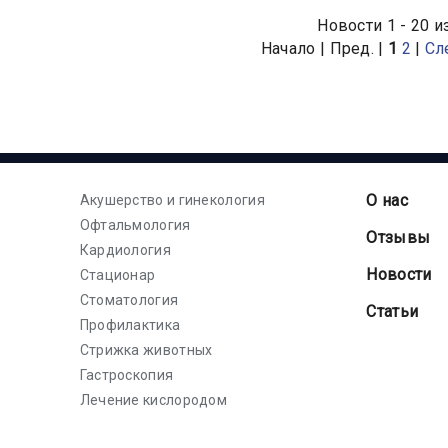
изации. Эта ткань
кожными проблемам
Новости 1 - 20 и
 вырабатывать
травмами и отравле
Начало | Пред. |
1
2
|
Сл
ген, вызывая признаки
у животного.
О нас
Акушерство и гинекология
Офтальмология
Отзывы
Кардиология
Новости
Стационар
Стоматология
Статьи
Профилактика
Стрижка животных
Гастроскопия
Лечение кислородом