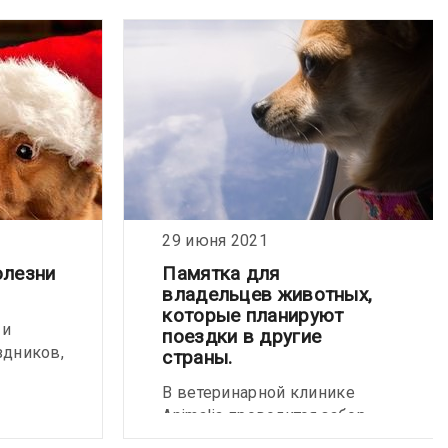
29 июня 2021
олезни
Памятка для
владельцев животных,
которые планируют
 и
поездки в другие
здников,
страны.
В ветеринарной клинике
Animalia проводится забор
ми на
крови у всех домашних
ением,