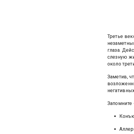
Третье век
незаметным
глаза. Дей
слезную жи
около трет
Заметив, ч
возложенны
негативных
Запомните 
Конъю
Аллер