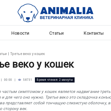
Новости
Статьи
Контакты
атьи
Третье веко у кошек
ье веко у кошек
|
58731
Время чтения:
2 минуты
 | 00:00
 частым симптомом у кошек является надвигание третьег
о и для чего оно нужно. Третье веко это складочка конъ
а представляет собой тончащую слизистую оболочку, 
 сторону век.