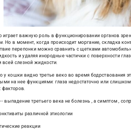
о играет важную роль в функционировании органов зрени
. Но в момент, когда происходит моргание, складка ко
ствие перепонки можно сравнить с щетками автомобиль
дкость и удаляя инородные частички с поверхности глаз
и всей слезной жидкости.
то у кошки видно третье веко во время бодрствования это
ми на нее функциями: глаза недостаточно или слишко
 факторов.
-- выпадение третьего века не болезнь , а симптом , 
нктивиты различной этиологии
гические реакции