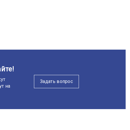
йте!
жут
Задать вопрос
ут на