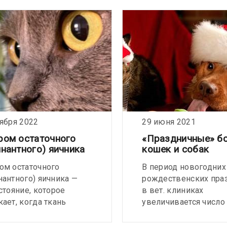
тября 2022
29 июня 2021
ром остаточного
«Праздничные» б
нантного) яичника
кошек и собак
ом остаточного
В период новогодних
нантного) яичника —
рождественских пра
стояние, которое
в вет. клиниках
ает, когда ткань
увеличивается число
а остается внутри тела
обращений с жалоба
 или собаки после
проблемы с пищевар