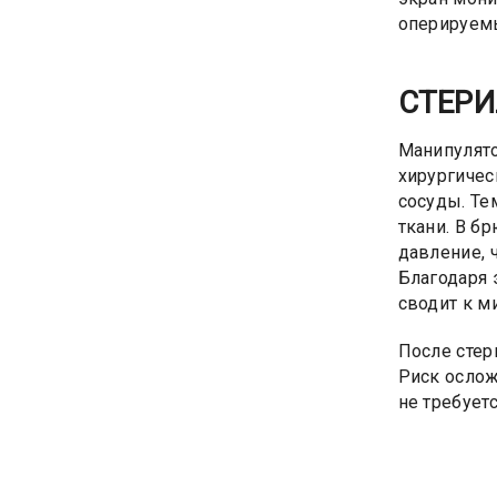
оперируемы
СТЕРИ
Манипулято
хирургичес
сосуды. Те
ткани. В б
давление, 
Благодаря 
сводит к 
После стер
Риск ослож
не требуетс