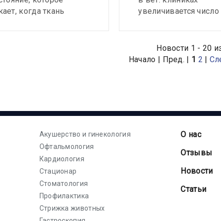
ает, когда ткань
увеличивается число
а остается внутри тела
обращений с жалоба
 или собаки после
проблемы с пищевар
изации. Эта ткань
кожными проблемам
Новости 1 - 20 и
 вырабатывать
травмами и отравле
Начало | Пред. |
1
2
|
Сл
ген, вызывая признаки
у животного.
О нас
Акушерство и гинекология
Офтальмология
Отзывы
Кардиология
Новости
Стационар
Стоматология
Статьи
Профилактика
Стрижка животных
Гастроскопия