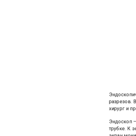
Эндоскопич
разрезов. 
хирург и п
Эндоскоп –
трубке. К 
экран мони