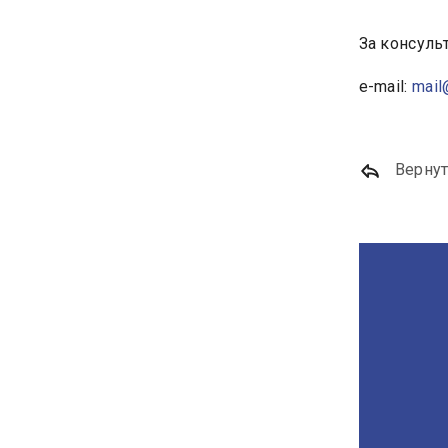
За консульт
e-mail:
mail
Вернут