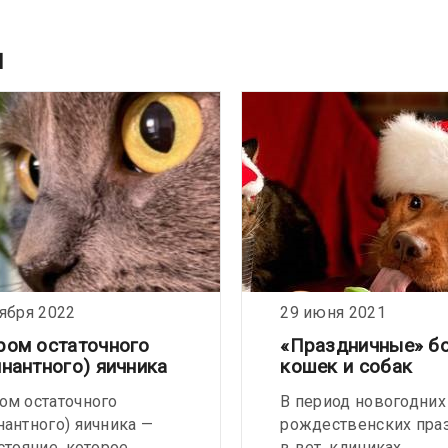
и
тября 2022
29 июня 2021
ром остаточного
«Праздничные» б
нантного) яичника
кошек и собак
ом остаточного
В период новогодних
нантного) яичника —
рождественских пра
стояние, которое
в вет. клиниках