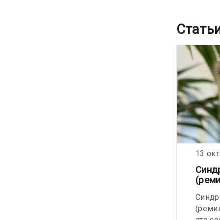
Стать
25 июня 2021
13 ок
Кто будет делать уколы?
Синд
(реми
Даже самый маленький
Синдр
любимчик, если вдруг он
(реми
заболел, требует от хозяина
это со