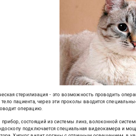
еская стерилизация - это возможность проводить операц
В тело пациента, через эти проколы вводится специальн
роводит операцию.
 прибор, состоящий из системы линз, волоконной систе
эндоскопу подключается специальная видеокамера и мощ
тора. Хирург видит органы с отличным освещением, в ув