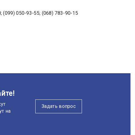
; (099) 050-93-55; (068) 783-90-15
йте!
жут
Задать вопрос
ут на