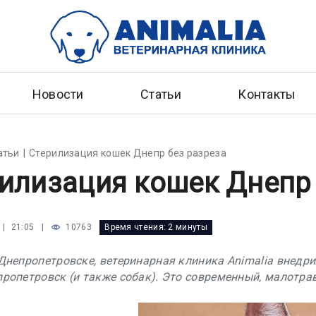
Новости
Статьи
Контакты
атьи
Стерилизация кошек Днепр без разреза
илизация кошек Днепр 
|
10763
Время чтения:
2 минуты
 | 21:05
Днепропетровске, ветеринарная клиника Animalia внед
ропетровск (и также собак). Это современный, малотра